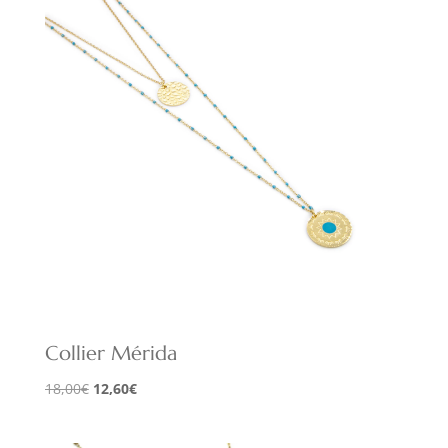
21,00€.
14,70€.
Collier Mérida
Le
Le
18,00
€
12,60
€
prix
prix
initial
actuel