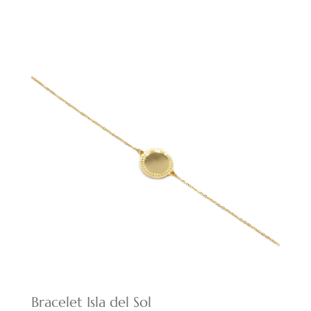
prix
prix
initial
actuel
était :
est :
20,00€.
14,00€.
Bracelet Isla del Sol