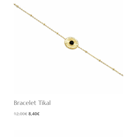
Bracelet Tikal
Le
Le
12,00
€
8,40
€
prix
prix
initial
actuel