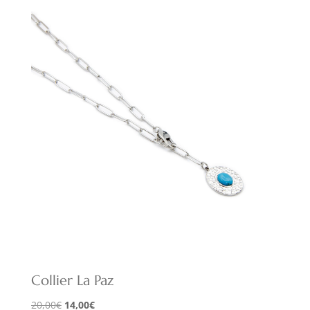
initial
actuel
était :
est :
30,00€.
21,00€.
Collier La Paz
Le
Le
20,00
€
14,00
€