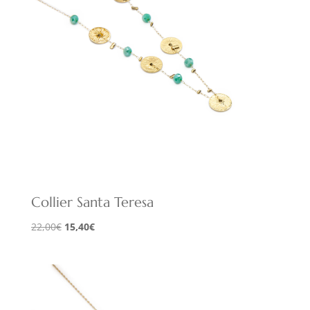
Collier Santa Teresa
Le
Le
22,00
€
15,40
€
prix
prix
initial
actuel
était :
est :
22,00€.
15,40€.