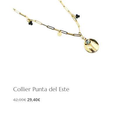
Collier Punta del Este
Le
Le
42,00
€
29,40
€
prix
prix
initial
actuel
était :
est :
42,00€.
29,40€.