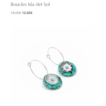
Boucles Isla del Sol
Le
Le
18,00
€
12,60
€
prix
prix
initial
actuel
était :
est :
18,00€.
12,60€.