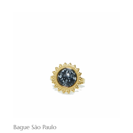
prix
prix
initial
actuel
était :
est :
14,00€.
9,80€.
Bague São Paulo