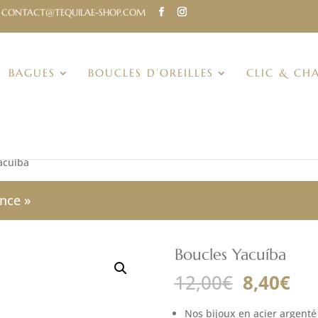
CONTACT@TEQUILAE-SHOP.COM
BAGUES
BOUCLES D’OREILLES
CLIC & CH
acuíba
nce »
Boucles Yacuíba
Le
Le
12,00
€
8,40
€
prix
pri
initial
act
Nos bijoux en acier argenté 