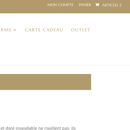
MON COMPTE
PANIER
ARTICLES 2
ARMS
CARTE CADEAU
OUTLET
x
uel
et doré inoxydable ne rouillent pas, ils