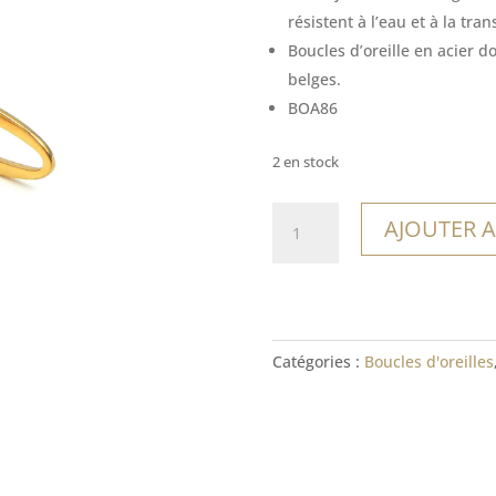
était :
est
résistent à l’eau et à la tran
12,00€.
8,4
Boucles d’oreille en acier d
belges.
BOA86
2 en stock
quantité
AJOUTER A
de
Boucles
Yacuíba
Catégories :
Boucles d'oreilles