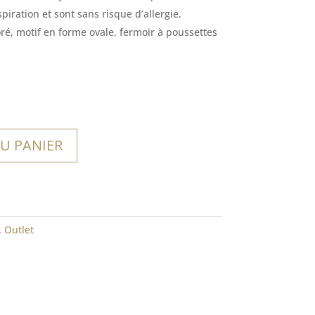
 :
spiration et sont sans risque d’allergie.
0€.
oré, motif en forme ovale, fermoir à poussettes
U PANIER
,
Outlet