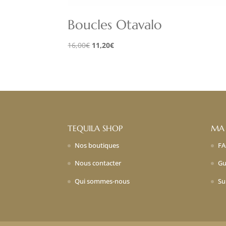
Boucles Otavalo
Le
Le
16,00
€
11,20
€
prix
prix
initial
actuel
était :
est :
16,00€.
11,20€.
TEQUILA SHOP
MA
Nos boutiques
F
Nous contacter
Gu
Qui sommes-nous
Su