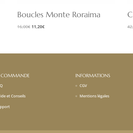
Boucles Monte Roraima
C
Le
Le
16,00
€
11,20
€
42
prix
prix
initial
actuel
était :
est :
16,00€.
11,20€.
 COMMANDE
INFORMATIONS
AQ
CGV
ide et Conseils
Mentions légales
pport