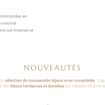
0 commandes en
la volonté
ts sur Internet et
NOUVEAUTÉS
une
sélection de nouveautés bijoux acier inoxydable
: bagu
er des
bijoux tendances et durables
qui s’adapteront à vos t