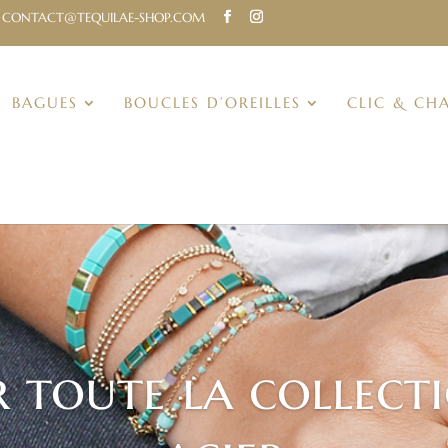
CONTACT@TEQUILAE-SHOP.COM
BAGUES
BOUCLES D’OREILLES
CLIC & CH
 toute la collect