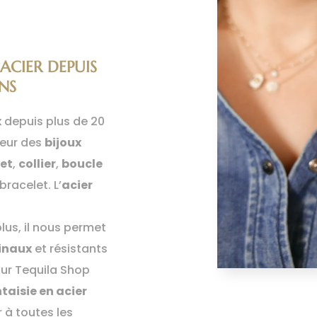
 ACIER DEPUIS
NS
x
depuis plus de 20
leur des
bijoux
let
,
collier
,
boucle
bracelet. L’
acier
plus, il nous permet
ginaux
et résistants
sur Tequila Shop
ntaisie en acier
 à toutes les