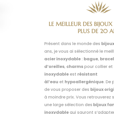
LE MEILLEUR DES BIJOUX
PLUS DE 20 A
Présent dans le monde des
bijou
ans, je vous ai sélectionné le meil
acier inoxydable
:
bague
,
brace
d’oreilles
,
charms
pour collier et 
inoxydable
est
résistant
àl’eau
et
hypoallergénique
. De 
de vous proposer des
bijoux ori
à moindre prix. Vous retrouverez 
une large sélection des
bijoux fa
inoxydable
qui sauront s’adapter