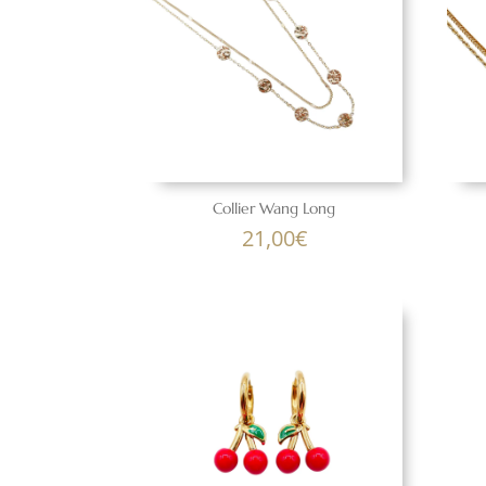
Collier Wang Long
21,00
€