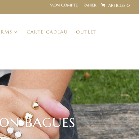
MON COMPTE
PANIER
ARTICLES 0
ARMS
CARTE CADEAU
OUTLET
ion bagues