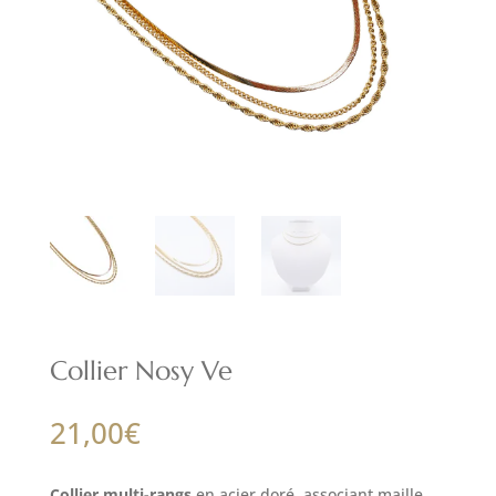
Collier Nosy Ve
21,00
€
Collier multi-rangs
en acier doré, associant maille