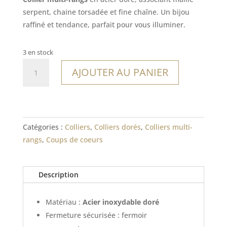
serpent, chaine torsadée et fine chaîne. Un bijou
raffiné et tendance, parfait pour vous illuminer.
3 en stock
quantité
AJOUTER AU PANIER
de
Collier
Nosy
Ve
Catégories :
Colliers
,
Colliers dorés
,
Colliers multi-
rangs
,
Coups de coeurs
Description
Matériau :
Acier inoxydable doré
Fermeture sécurisée : fermoir