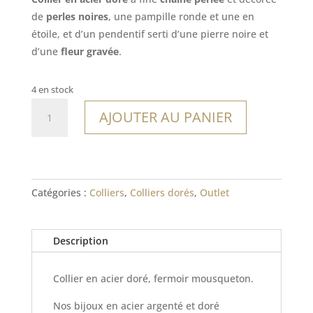
était :
est :
de
perles noires
, une pampille ronde et une en
24,00€.
16,80€.
étoile, et d’un pendentif serti d’une pierre noire et
d’une
fleur gravée
.
4 en stock
quantité
AJOUTER AU PANIER
de
Collier
La
Paloma
Catégories :
Colliers
,
Colliers dorés
,
Outlet
Description
Collier en acier doré, fermoir mousqueton.
Nos bijoux en acier argenté et doré