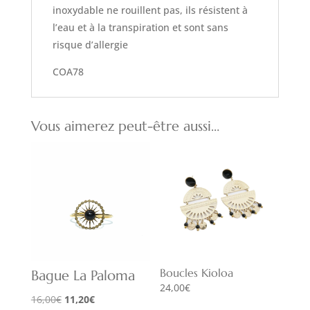
inoxydable ne rouillent pas, ils résistent à
l’eau et à la transpiration et sont sans
risque d’allergie
COA78
Vous aimerez peut-être aussi…
Boucles Kioloa
Bague La Paloma
24,00
€
Le
Le
16,00
€
11,20
€