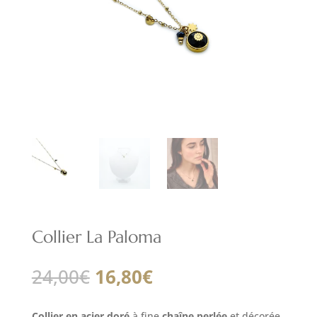
Collier La Paloma
Le
Le
24,00
€
16,80
€
prix
prix
initial
actuel
Collier en acier doré
à fine
chaîne perlée
et décorée