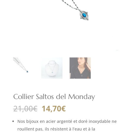
Collier Saltos del Monday
Le
Le
21,00
€
14,70
€
prix
prix
initial
actuel
Nos bijoux en acier argenté et doré inoxydable ne
était :
est :
rouillent pas, ils résistent à l’eau et à la