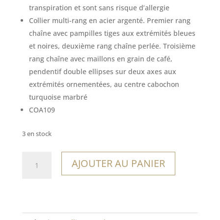
21,00€.
14,70€.
transpiration et sont sans risque d’allergie
Collier multi-rang en acier argenté. Premier rang
chaîne avec pampilles tiges aux extrémités bleues
et noires, deuxième rang chaîne perlée. Troisième
rang chaîne avec maillons en grain de café,
pendentif double ellipses sur deux axes aux
extrémités ornementées, au centre cabochon
turquoise marbré
COA109
3 en stock
quantité
AJOUTER AU PANIER
de
Collier
Saltos
del
Monday