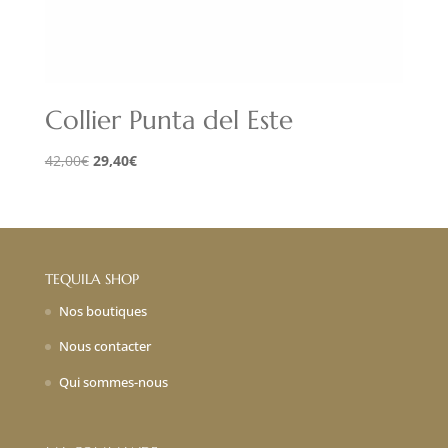
Collier Punta del Este
Le
Le
42,00
€
29,40
€
prix
prix
initial
actuel
était :
est :
42,00€.
29,40€.
TEQUILA SHOP
Nos boutiques
Nous contacter
Qui sommes-nous