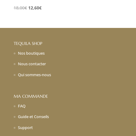
Le
Le
18,00
€
12,60
€
prix
prix
initial
actuel
était :
est :
18,00€.
12,60€.
TEQUILA SHOP
Nos boutiques
Nous contacter
Qui sommes-nous
MA COMMANDE
FAQ
Guide et Conseils
Support