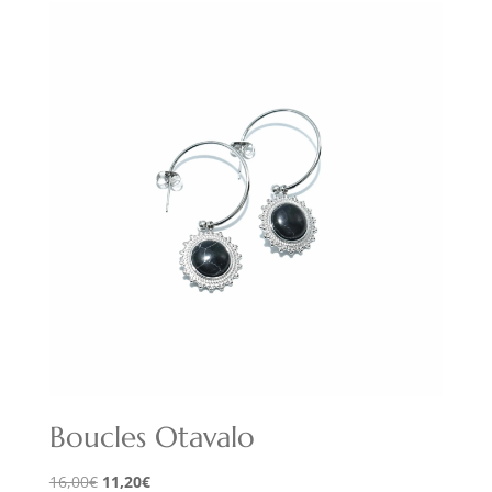
était :
est :
42,00€.
29,40€.
Boucles Otavalo
Le
Le
16,00
€
11,20
€