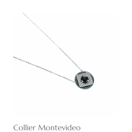
prix
prix
initial
actuel
était :
est :
16,00€.
11,20€.
Collier Montevideo