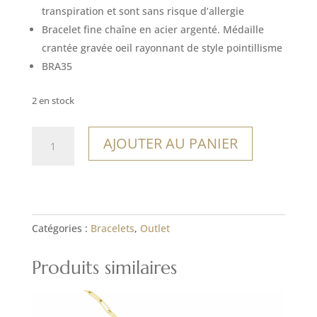
10,00€.
7,00€.
transpiration et sont sans risque d’allergie
Bracelet fine chaîne en acier argenté. Médaille
crantée gravée oeil rayonnant de style pointillisme
BRA35
2 en stock
quantité
AJOUTER AU PANIER
de
Bracelet
Playa
El
Cuco
Catégories :
Bracelets
,
Outlet
Produits similaires