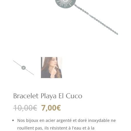
Bracelet Playa El Cuco
Le
Le
10,00
€
7,00
€
prix
prix
initial
actuel
Nos bijoux en acier argenté et doré inoxydable ne
était :
est :
rouillent pas, ils résistent à l’eau et à la