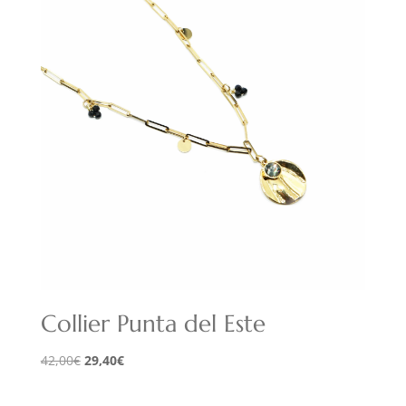
Collier Punta del Este
Le
Le
42,00
€
29,40
€
prix
prix
initial
actuel