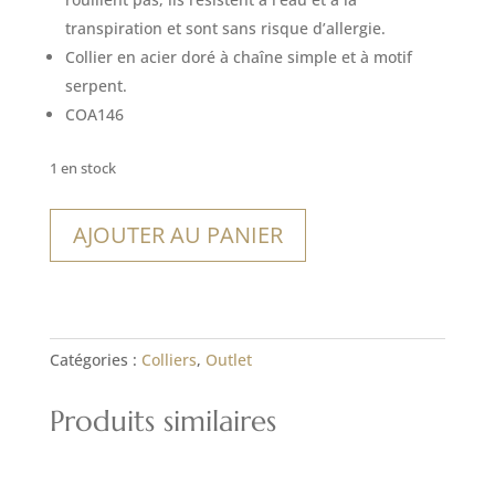
était :
est :
12,00€.
8,40€.
transpiration et sont sans risque d’allergie.
Collier en acier doré à chaîne simple et à motif
serpent.
COA146
1 en stock
quantité
AJOUTER AU PANIER
de
Collier
Ibarra
Catégories :
Colliers
,
Outlet
Produits similaires