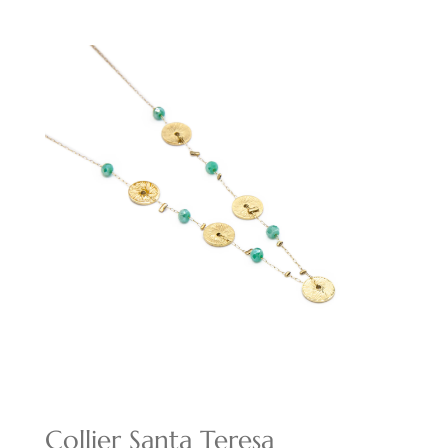
prix
prix
initial
actuel
était :
est :
14,00€.
9,80€.
Collier Santa Teresa