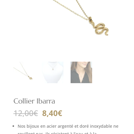
Collier Ibarra
Le
Le
12,00
€
8,40
€
prix
prix
initial
actuel
Nos bijoux en acier argenté et doré inoxydable ne
rouillent pas, ils résistent à l’eau et à la