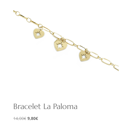
Bracelet La Paloma
Le
Le
14,00
€
9,80
€
prix
prix
initial
actuel