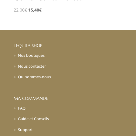
Le
Le
22,00
€
15,40
€
prix
prix
initial
actuel
était :
est :
22,00€.
15,40€.
TEQUILA SHOP
Nos boutiques
Nous contacter
Qui sommes-nous
MA COMMANDE
FAQ
Guide et Conseils
Support