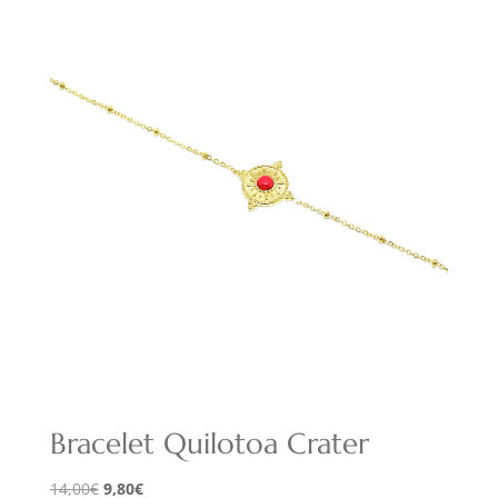
était :
est :
14,00€.
9,80€.
Bracelet Quilotoa Crater
Le
Le
14,00
€
9,80
€