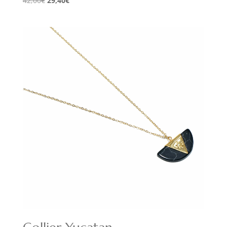
42,00
€
29,40
€
prix
prix
initial
actuel
était :
est :
42,00€.
29,40€.