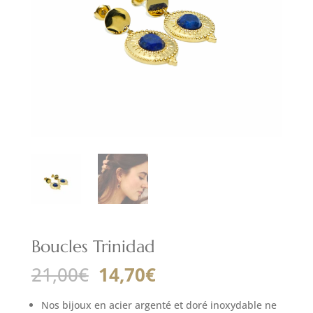
Boucles Trinidad
Le
Le
21,00
€
14,70
€
prix
prix
initial
actuel
Nos bijoux en acier argenté et doré inoxydable ne