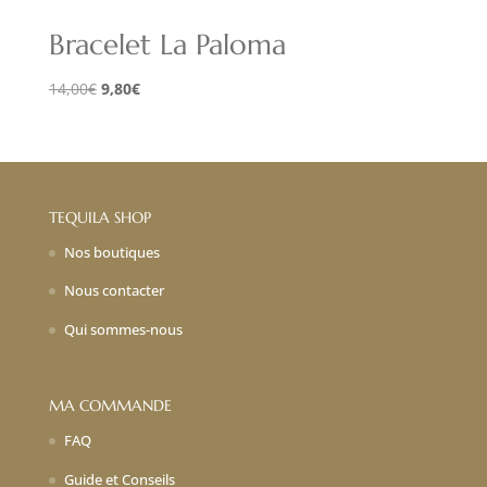
Bracelet La Paloma
Le
Le
14,00
€
9,80
€
prix
prix
initial
actuel
était :
est :
14,00€.
9,80€.
TEQUILA SHOP
Nos boutiques
Nous contacter
Qui sommes-nous
MA COMMANDE
FAQ
Guide et Conseils