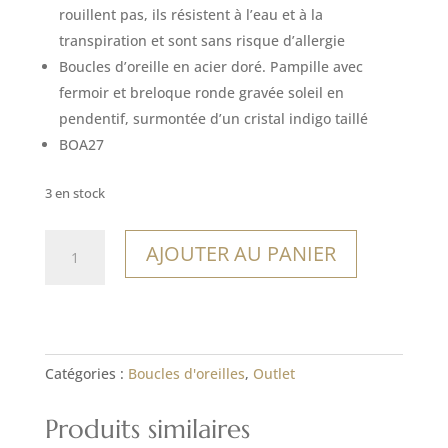
était :
est :
rouillent pas, ils résistent à l’eau et à la
21,00€.
14,70€.
transpiration et sont sans risque d’allergie
Boucles d’oreille en acier doré. Pampille avec
fermoir et breloque ronde gravée soleil en
pendentif, surmontée d’un cristal indigo taillé
BOA27
3 en stock
quantité
AJOUTER AU PANIER
de
Boucles
Trinidad
Catégories :
Boucles d'oreilles
,
Outlet
Produits similaires