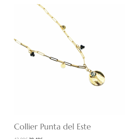
Collier Punta del Este
Le
Le