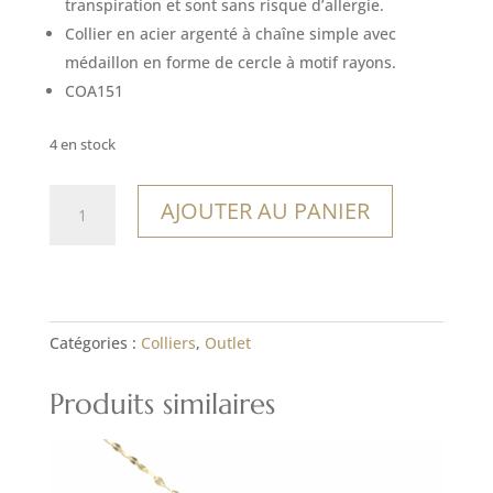
14,00€.
9,80€.
transpiration et sont sans risque d’allergie.
Collier en acier argenté à chaîne simple avec
médaillon en forme de cercle à motif rayons.
COA151
4 en stock
quantité
AJOUTER AU PANIER
de
Collier
Napo
Catégories :
Colliers
,
Outlet
Produits similaires