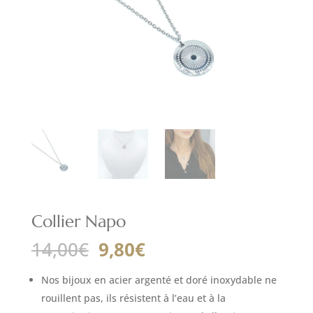
Collier Napo
Le
Le
14,00
€
9,80
€
prix
prix
initial
actuel
Nos bijoux en acier argenté et doré inoxydable ne
était :
est :
rouillent pas, ils résistent à l’eau et à la