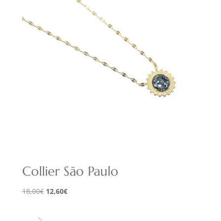
Collier São Paulo
Le
Le
18,00
€
12,60
€
prix
prix
initial
actuel