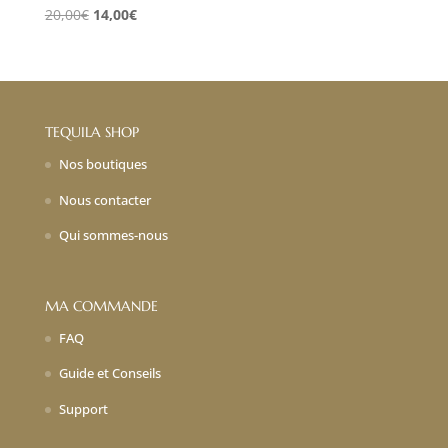
Le
Le
20,00
€
14,00
€
prix
prix
initial
actuel
était :
est :
20,00€.
14,00€.
TEQUILA SHOP
Nos boutiques
Nous contacter
Qui sommes-nous
MA COMMANDE
FAQ
Guide et Conseils
Support