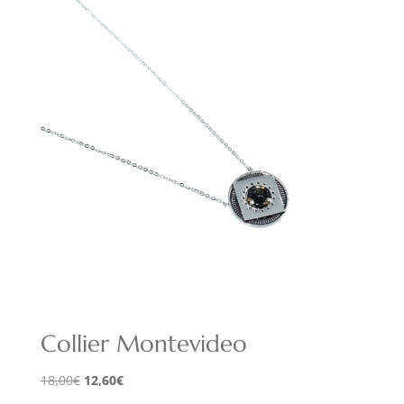
était :
est :
18,00€.
12,60€.
Collier Montevideo
Le
Le
18,00
€
12,60
€
prix
prix