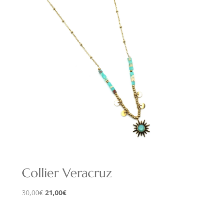
Collier Veracruz
Le
Le
30,00
€
21,00
€
prix
prix
initial
actuel