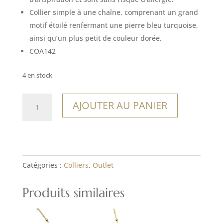
18,00€.
12,60€.
Collier simple à une chaîne, comprenant un grand
motif étoilé renfermant une pierre bleu turquoise,
ainsi qu’un plus petit de couleur dorée.
COA142
4 en stock
quantité
AJOUTER AU PANIER
de
Collier
La
Serena
Catégories :
Colliers
,
Outlet
Produits similaires