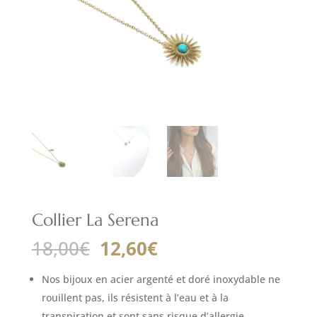
Collier La Serena
Le
Le
18,00
€
12,60
€
prix
prix
initial
actuel
Nos bijoux en acier argenté et doré inoxydable ne
était :
est :
rouillent pas, ils résistent à l’eau et à la
transpiration et sont sans risque d’allergie.