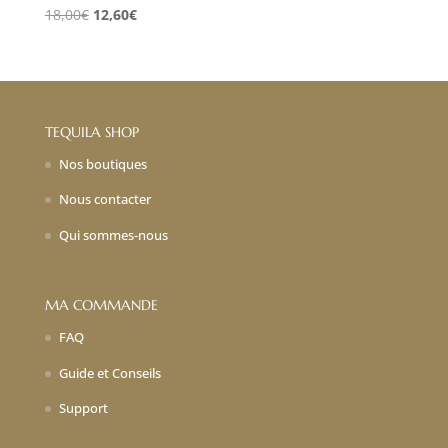
Le
Le
18,00
€
12,60
€
prix
prix
initial
actuel
était :
est :
18,00€.
12,60€.
TEQUILA SHOP
Nos boutiques
Nous contacter
Qui sommes-nous
MA COMMANDE
FAQ
Guide et Conseils
Support