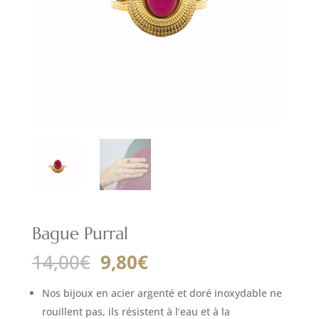
Bague Purral
Le
Le
14,00
€
9,80
€
prix
prix
initial
actuel
Nos bijoux en acier argenté et doré inoxydable ne
était :
est :
rouillent pas, ils résistent à l’eau et à la