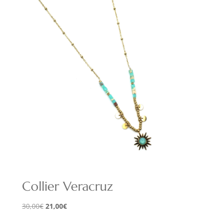
était :
est :
14,00€.
9,80€.
Collier Veracruz
Le
Le
30,00
€
21,00
€
prix
prix