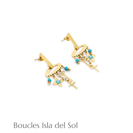
initial
actuel
était :
est :
30,00€.
21,00€.
Boucles Isla del Sol