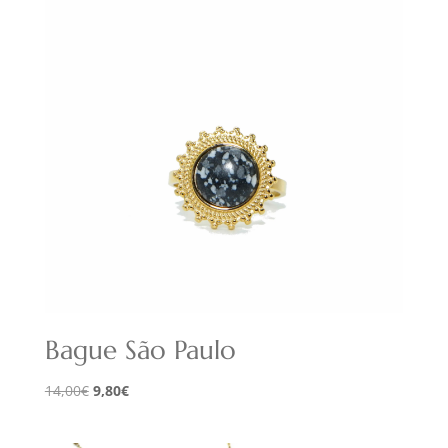
Bague São Paulo
Le
Le
14,00
€
9,80
€
prix
prix
initial
actuel