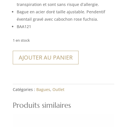
14,00€.
9,80€.
transpiration et sont sans risque d’allergie.
Bague en acier doré taille ajustable. Pendentif
éventail gravé avec cabochon rose fuchsia.
BAA121
1 en stock
quantité
AJOUTER AU PANIER
de
Bague
Purral
Catégories :
Bagues
,
Outlet
Produits similaires