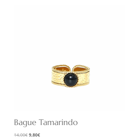
initial
actuel
était :
est :
18,00€.
12,60€.
Bague Tamarindo
Le
Le
14,00
€
9,80
€