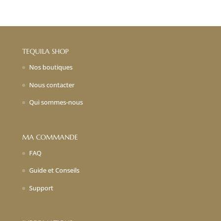
prix
prix
initial
actuel
était :
est :
14,00€.
9,80€.
TEQUILA SHOP
Nos boutiques
Nous contacter
Qui sommes-nous
MA COMMANDE
FAQ
Guide et Conseils
Support