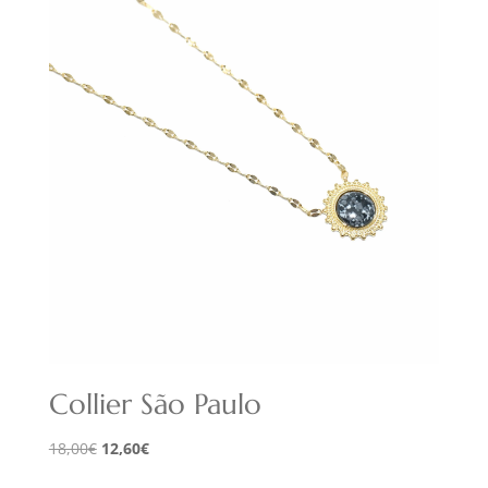
16,00€.
11,20€.
Collier São Paulo
Le
Le
18,00
€
12,60
€
prix
prix