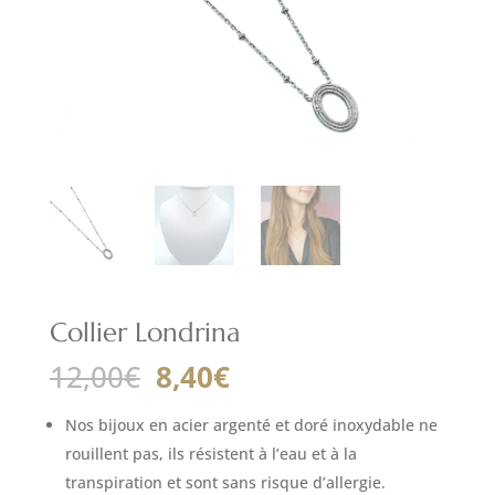
Collier Londrina
Le
Le
12,00
€
8,40
€
prix
prix
initial
actuel
Nos bijoux en acier argenté et doré inoxydable ne
était :
est :
rouillent pas, ils résistent à l’eau et à la
12,00€.
8,40€.
transpiration et sont sans risque d’allergie.