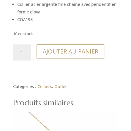
Collier acier argenté fine chaîne avec pendentif en
forme d’oval.
COA193
10 en stock
quantité
AJOUTER AU PANIER
de
Collier
Londrina
Catégories :
Colliers
,
Outlet
Produits similaires