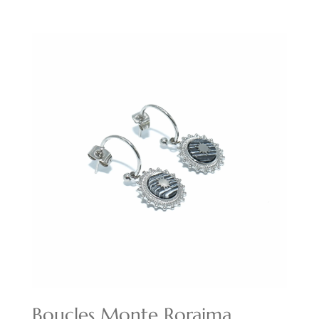
prix
prix
initial
actuel
était :
est :
16,00€.
11,20€.
Boucles Monte Roraima