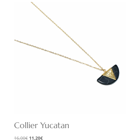
Collier Yucatan
Le
Le
16,00
€
11,20
€