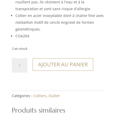
était :
est :
rouillent pas, ils résistent à l’eau et à la
12,00€.
8,40€.
transpiration et sont sans risque d’allergie.
Collier en acier inoxydable doré à chaîne fine avec
médaillon motif de cercle engravé de formes
géométriques.
COA204
2 en stock
quantité
AJOUTER AU PANIER
de
Collier
Paján
Catégories :
Colliers
,
Outlet
Produits similaires