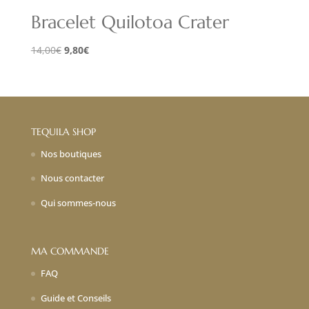
Bracelet Quilotoa Crater
Le
Le
14,00
€
9,80
€
prix
prix
initial
actuel
était :
est :
14,00€.
9,80€.
TEQUILA SHOP
Nos boutiques
Nous contacter
Qui sommes-nous
MA COMMANDE
FAQ
Guide et Conseils