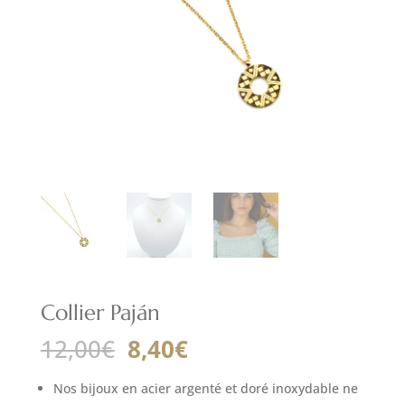
Collier Paján
Le
Le
12,00
€
8,40
€
prix
prix
initial
actuel
Nos bijoux en acier argenté et doré inoxydable ne