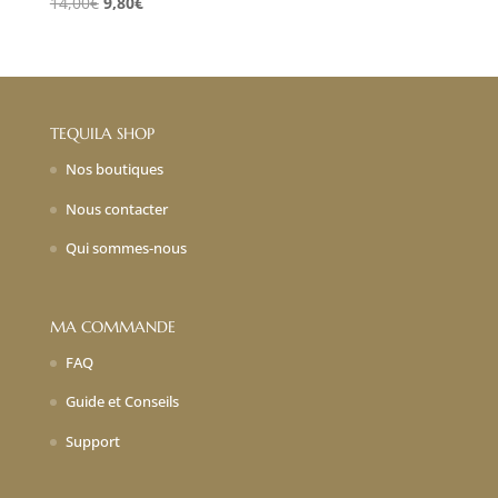
Le
Le
14,00
€
9,80
€
prix
prix
initial
actuel
était :
est :
14,00€.
9,80€.
TEQUILA SHOP
Nos boutiques
Nous contacter
Qui sommes-nous
MA COMMANDE
FAQ
Guide et Conseils
Support