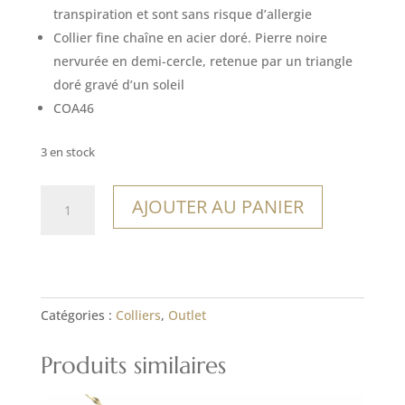
16,00€.
11,20€.
transpiration et sont sans risque d’allergie
Collier fine chaîne en acier doré. Pierre noire
nervurée en demi-cercle, retenue par un triangle
doré gravé d’un soleil
COA46
3 en stock
quantité
AJOUTER AU PANIER
de
Collier
Yucatan
Catégories :
Colliers
,
Outlet
Produits similaires