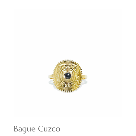
initial
actuel
était :
est :
18,00€.
12,60€.
Bague Cuzco