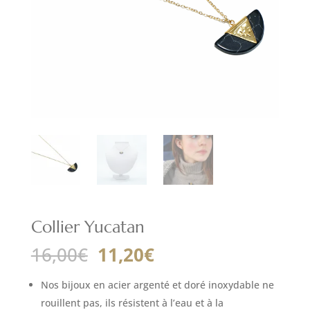
Collier Yucatan
Le
Le
16,00
€
11,20
€
prix
prix
initial
actuel
Nos bijoux en acier argenté et doré inoxydable ne
était :
est :
rouillent pas, ils résistent à l’eau et à la