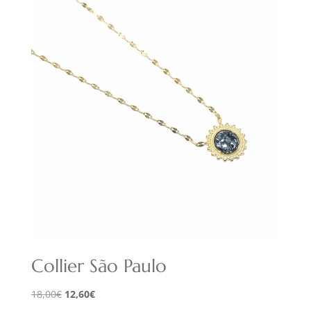
Collier São Paulo
Le
Le
18,00
€
12,60
€
prix
prix