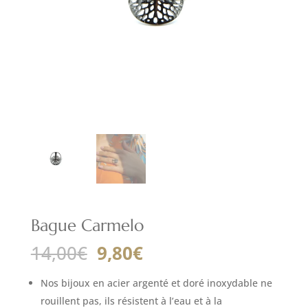
Bague Carmelo
Le
Le
14,00
€
9,80
€
prix
prix
initial
actuel
Nos bijoux en acier argenté et doré inoxydable ne
était :
est :
rouillent pas, ils résistent à l’eau et à la