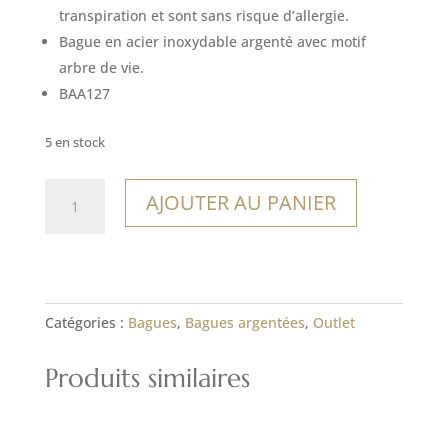
14,00€.
9,80€.
transpiration et sont sans risque d’allergie.
Bague en acier inoxydable argenté avec motif
arbre de vie.
BAA127
5 en stock
quantité
AJOUTER AU PANIER
de
Bague
Carmelo
Catégories :
Bagues
,
Bagues argentées
,
Outlet
Produits similaires