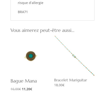
risque d’allergie
BRA71
Vous aimerez peut-être aussi…
Bracelet Mariguitar
Bague Mana
18,00
€
Le
Le
16,00
€
11,20
€
prix
prix
initial
actuel
était :
est :