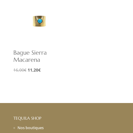
16,00€.
11,20€.
Bague Sierra
Macarena
Le
Le
16,00
€
11,20
€
prix
prix
initial
actuel
était :
est :
16,00€.
11,20€.
TEQUILA SHOP
Nos boutiques