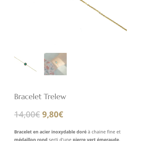
Bracelet Trelew
Le
Le
14,00
€
9,80
€
prix
prix
initial
actuel
Bracelet en acier inoxydable doré
à chaine fine et
était :
est :
médaillon rond
serti d’une
pierre vert émeraude
.