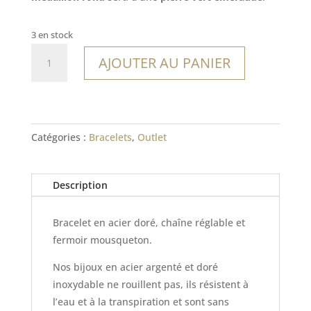
14,00€.
9,80€.
3 en stock
quantité
AJOUTER AU PANIER
de
Bracelet
Trelew
Catégories :
Bracelets
,
Outlet
Description
Bracelet en acier doré, chaîne réglable et
fermoir mousqueton.
Nos bijoux en acier argenté et doré
inoxydable ne rouillent pas, ils résistent à
l’eau et à la transpiration et sont sans