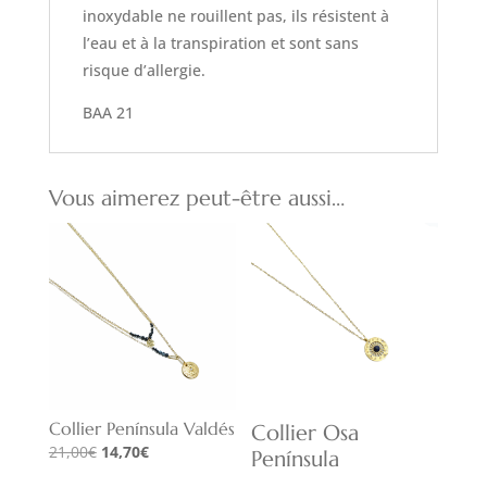
inoxydable ne rouillent pas, ils résistent à
l’eau et à la transpiration et sont sans
risque d’allergie.
BAA 21
Vous aimerez peut-être aussi…
Collier Península Valdés
Collier Osa
Le
Le
21,00
€
14,70
€
Península
prix
prix