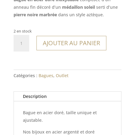
était :
est :
anneau fin décoré d’un
médaillon soleil
serti d’une
14,00€.
9,80€.
pierre noire marbrée
dans un style aztèque.
2 en stock
quantité
AJOUTER AU PANIER
de
Bague
Cuzco
Catégories :
Bagues
,
Outlet
Description
Bague en acier doré, taille unique et
ajustable.
Nos bijoux en acier argenté et doré