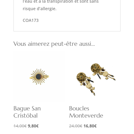
l’eau et à la transpiration et sont sans
risque d’allergie.
COA173
Vous aimerez peut-être aussi…
Bague San
Boucles
Cristóbal
Monteverde
Le
Le
Le
Le
14,00
€
9,80
€
24,00
€
16,80
€
prix
prix
prix
prix