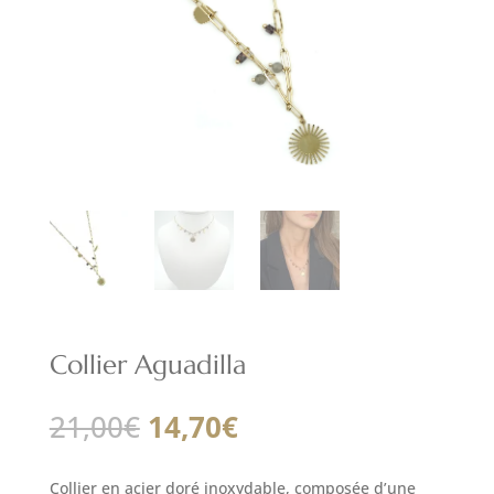
Collier Aguadilla
Le
Le
21,00
€
14,70
€
prix
prix
initial
actuel
Collier en acier doré inoxydable, composée d’une