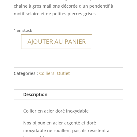
était :
est :
chaîne à gros maillons décorée d’un pendentif à
21,00€.
14,70€.
motif solaire et de petites pierres grises.
1 en stock
AJOUTER AU PANIER
quantité
de
Collier
Aguadilla
Catégories :
Colliers
,
Outlet
Description
Collier en acier doré inoxydable
Nos bijoux en acier argenté et doré
inoxydable ne rouillent pas, ils résistent à