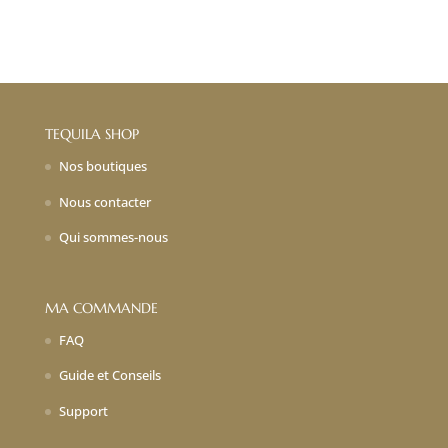
initial
actuel
initial
actuel
était :
est :
était :
est :
14,00€.
9,80€.
24,00€.
16,80€.
TEQUILA SHOP
Nos boutiques
Nous contacter
Qui sommes-nous
MA COMMANDE
FAQ
Guide et Conseils
Support