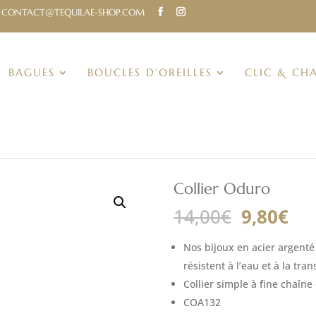
CONTACT@TEQUILAE-SHOP.COM
BAGUES
BOUCLES D’OREILLES
CLIC & CH
Collier Oduro
Le
Le
14,00
€
9,80
€
prix
pri
initial
act
Nos bijoux en acier argenté 
était :
est
résistent à l’eau et à la tra
14,00€.
9,8
Collier simple à fine chaîne
COA132