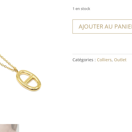
1 en stock
quantité
AJOUTER AU PANIE
de
Collier
Oduro
Catégories :
Colliers
,
Outlet