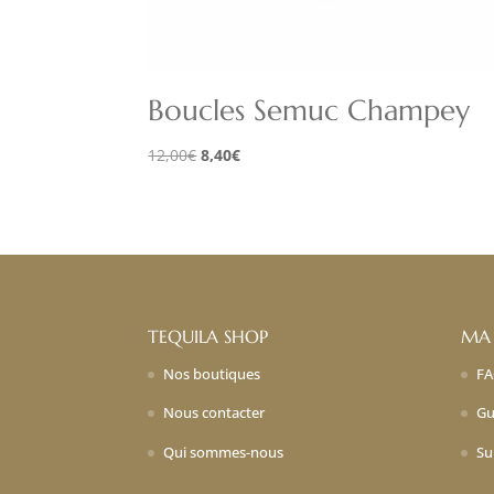
Boucles Semuc Champey
Le
Le
12,00
€
8,40
€
prix
prix
initial
actuel
était :
est :
12,00€.
8,40€.
TEQUILA SHOP
MA
Nos boutiques
F
Nous contacter
Gu
Qui sommes-nous
Su