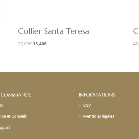
Collier Santa Teresa
C
Le
Le
22,00
€
15,40
€
42
prix
prix
initial
actuel
était :
est :
22,00€.
15,40€.
 COMMANDE
INFORMATIONS
AQ
CGV
ide et Conseils
Mentions légales
pport