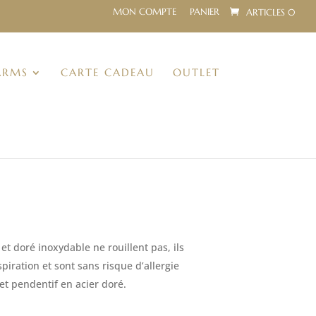
MON COMPTE
PANIER
ARTICLES 0
ARMS
CARTE CADEAU
OUTLET
x
uel
et doré inoxydable ne rouillent pas, ils
 :
nspiration et sont sans risque d’allergie
0€.
 et pendentif en acier doré.