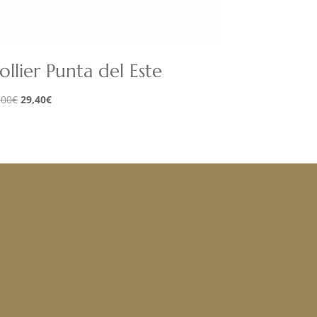
ollier Punta del Este
Le
Le
,00
€
29,40
€
prix
prix
initial
actuel
était :
est :
42,00€.
29,40€.