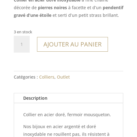
était :
est :
décorée de
pierres noires
à facette et d’un
pendentif
21,00€.
14,70€.
gravé d’une étoile
et serti d’un petit strass brillant.
3 en stock
quantité
AJOUTER AU PANIER
de
Collier
Arecibo
Catégories :
Colliers
,
Outlet
Description
Collier en acier doré, fermoir mousqueton.
Nos bijoux en acier argenté et doré
inoxydable ne rouillent pas, ils résistent à