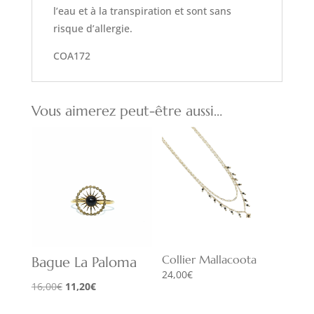
l’eau et à la transpiration et sont sans
risque d’allergie.
COA172
Vous aimerez peut-être aussi…
Collier Mallacoota
Bague La Paloma
24,00
€
Le
Le
16,00
€
11,20
€
prix
prix