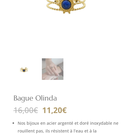
Bague Olinda
Le
Le
16,00
€
11,20
€
prix
prix
initial
actuel
Nos bijoux en acier argenté et doré inoxydable ne
était :
est :
rouillent pas, ils résistent à l’eau et à la