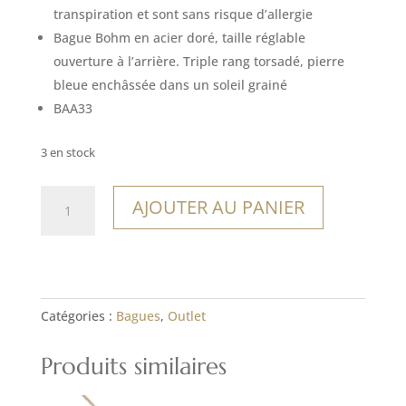
16,00€.
11,20€.
transpiration et sont sans risque d’allergie
Bague Bohm en acier doré, taille réglable
ouverture à l’arrière. Triple rang torsadé, pierre
bleue enchâssée dans un soleil grainé
BAA33
3 en stock
quantité
AJOUTER AU PANIER
de
Bague
Olinda
Catégories :
Bagues
,
Outlet
Produits similaires