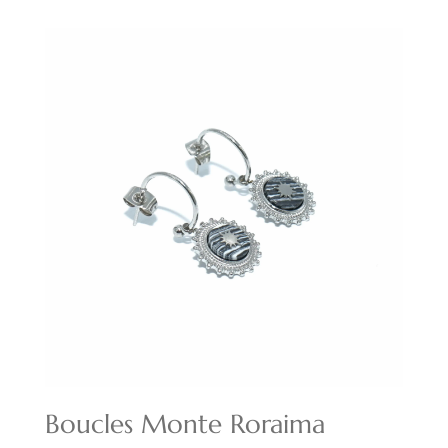
initial
actuel
était :
est :
22,00€.
15,40€.
Boucles Monte Roraima