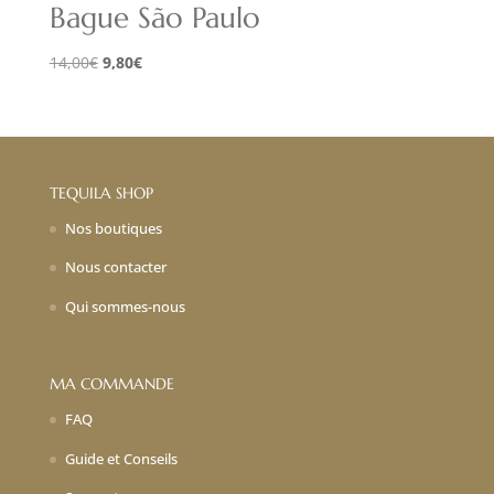
Bague São Paulo
Le
Le
14,00
€
9,80
€
prix
prix
initial
actuel
était :
est :
14,00€.
9,80€.
TEQUILA SHOP
Nos boutiques
Nous contacter
Qui sommes-nous
MA COMMANDE
FAQ
Guide et Conseils