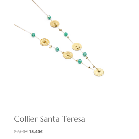
Collier Santa Teresa
Le
Le
22,00
€
15,40
€
prix
prix