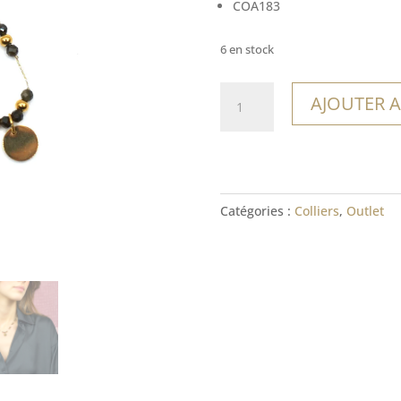
COA183
6 en stock
quantité
AJOUTER A
de
Collier
Sucre
Catégories :
Colliers
,
Outlet