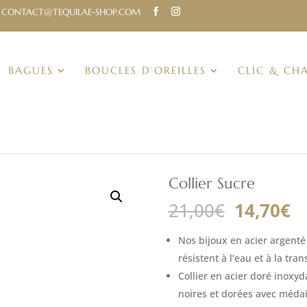
CONTACT@TEQUILAE-SHOP.COM
BAGUES
BOUCLES D’OREILLES
CLIC & CH
Collier Sucre
Le
L
21,00
€
14,70
€
prix
pr
initial
ac
Nos bijoux en acier argenté 
était :
es
résistent à l’eau et à la tran
21,00€.
14
Collier en acier doré inoxy
noires et dorées avec médai