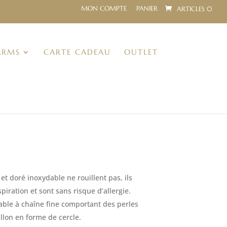
MON COMPTE
PANIER
ARTICLES 0
ARMS
CARTE CADEAU
OUTLET
e
ix
tuel
et doré inoxydable ne rouillent pas, ils
t :
spiration et sont sans risque d’allergie.
,70€.
dable à chaîne fine comportant des perles
llon en forme de cercle.