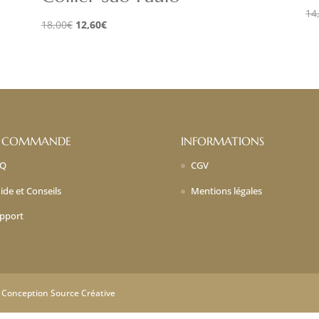
14
Le
Le
18,00
€
12,60
€
prix
prix
initial
actuel
était :
est :
18,00€.
12,60€.
 COMMANDE
INFORMATIONS
AQ
CGV
ide et Conseils
Mentions légales
pport
| Conception Source Créative