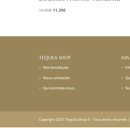
Le
Le
16,00
€
11,20
€
prix
prix
initial
actuel
était :
est :
16,00€.
11,20€.
TEQUILA SHOP
MA
Nos boutiques
F
Nous contacter
Gu
Qui sommes-nous
Su
Copyright 2021 Tequila Shop © - Tous droits réservés 