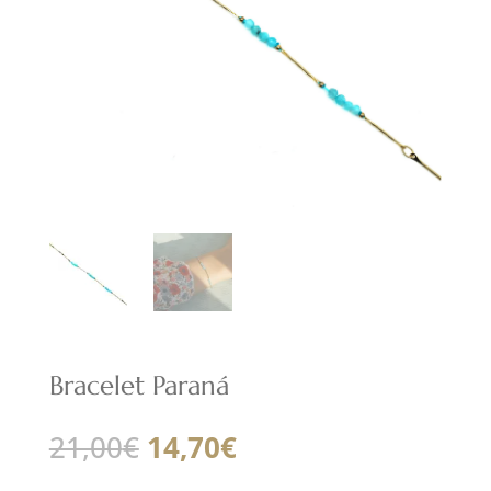
Bracelet Paraná
Le
Le
21,00
€
14,70
€
prix
prix