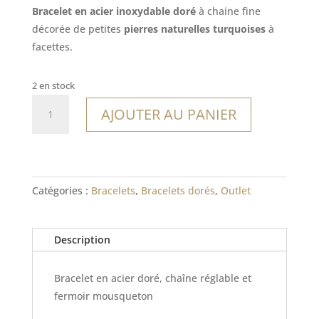
initial
actuel
Bracelet en acier inoxydable doré
à chaine fine
était :
est :
décorée de petites
pierres naturelles turquoises
à
21,00€.
14,70€.
facettes.
2 en stock
quantité
AJOUTER AU PANIER
de
Bracelet
Paraná
Catégories :
Bracelets
,
Bracelets dorés
,
Outlet
Description
Bracelet en acier doré, chaîne réglable et
fermoir mousqueton