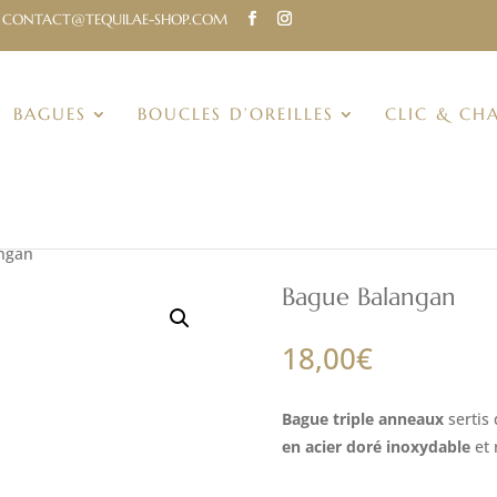
CONTACT@TEQUILAE-SHOP.COM
BAGUES
BOUCLES D’OREILLES
CLIC & CH
ngan
Bague Balangan
18,00
€
Bague triple anneaux
sertis 
en acier doré inoxydable
et 