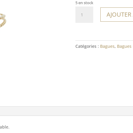
5 en stock
quantité
AJOUTER
de
Bague
Balangan
Catégories :
Bagues
,
Bagues 
able.