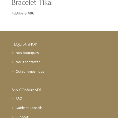
Bracelet Tikal
Le
Le
12,00
€
8,40
€
prix
prix
initial
actuel
était :
est :
12,00€.
8,40€.
TEQUILA SHOP
Nos boutiques
Nous contacter
Qui sommes-nous
MA COMMANDE
FAQ
Guide et Conseils
Support