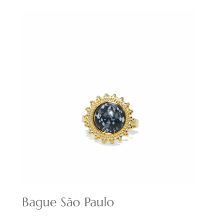
initial
actuel
était :
est :
21,00€.
14,70€.
Bague São Paulo