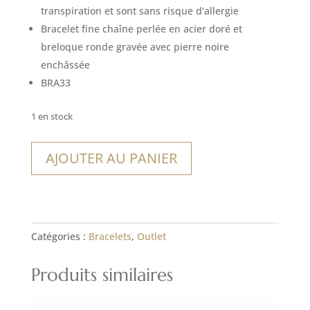
12,00€.
8,40€.
transpiration et sont sans risque d’allergie
Bracelet fine chaîne perlée en acier doré et
breloque ronde gravée avec pierre noire
enchâssée
BRA33
1 en stock
quantité
AJOUTER AU PANIER
de
Bracelet
Nasca
Catégories :
Bracelets
,
Outlet
Produits similaires