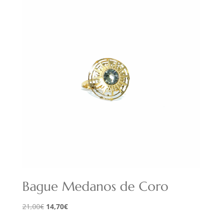
Bague Medanos de Coro
Le
Le
21,00
€
14,70
€
prix
prix