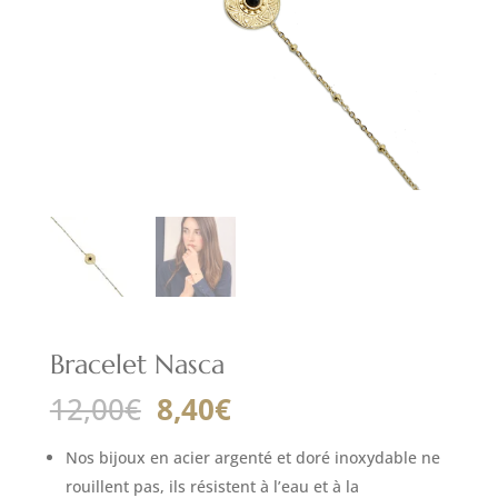
Bracelet Nasca
Le
Le
12,00
€
8,40
€
prix
prix
initial
actuel
Nos bijoux en acier argenté et doré inoxydable ne
était :
est :
rouillent pas, ils résistent à l’eau et à la