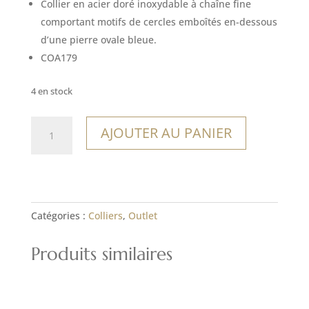
Collier en acier doré inoxydable à chaîne fine
comportant motifs de cercles emboîtés en-dessous
d’une pierre ovale bleue.
COA179
4 en stock
quantité
AJOUTER AU PANIER
de
Collier
Temuco
Catégories :
Colliers
,
Outlet
Produits similaires