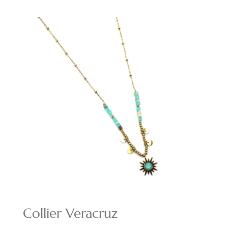
prix
prix
initial
actuel
était :
est :
14,00€.
9,80€.
Collier Veracruz