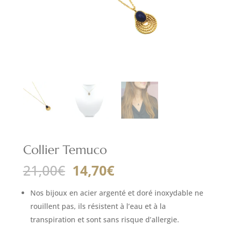
Collier Temuco
Le
Le
21,00
€
14,70
€
prix
prix
initial
actuel
Nos bijoux en acier argenté et doré inoxydable ne
était :
est :
rouillent pas, ils résistent à l’eau et à la
21,00€.
14,70€.
transpiration et sont sans risque d’allergie.