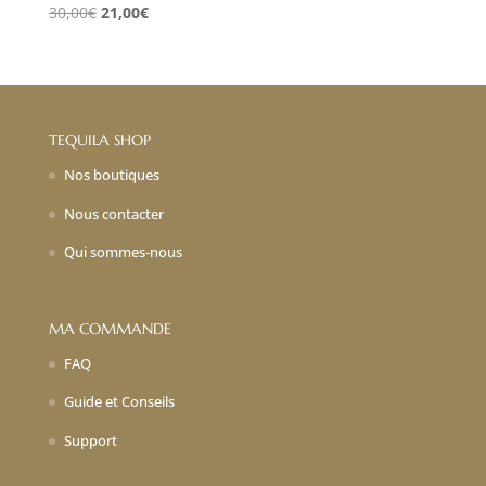
Le
Le
30,00
€
21,00
€
prix
prix
initial
actuel
était :
est :
30,00€.
21,00€.
TEQUILA SHOP
Nos boutiques
Nous contacter
Qui sommes-nous
MA COMMANDE
FAQ
Guide et Conseils
Support