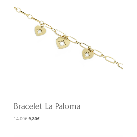
Bracelet La Paloma
Le
Le
14,00
€
9,80
€
prix
prix
initial
actuel