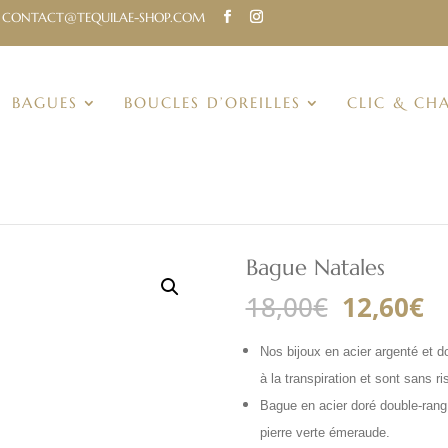
CONTACT@TEQUILAE-SHOP.COM
BAGUES
BOUCLES D’OREILLES
CLIC & CH
Bague Natales
Le
L
18,00
€
12,60
€
prix
pr
initial
ac
Nos bijoux en acier argenté et dor
était :
es
à la transpiration et sont sans ri
18,00€.
12
Bague en acier doré double-rang à
pierre verte émeraude.