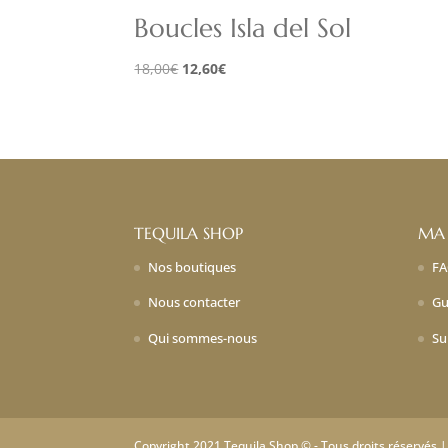
Boucles Isla del Sol
Le
Le
18,00
€
12,60
€
prix
prix
initial
actuel
était :
est :
18,00€.
12,60€.
TEQUILA SHOP
MA
Nos boutiques
F
Nous contacter
Gu
Qui sommes-nous
Su
Copyright 2021 Tequila Shop © - Tous droits réservés 