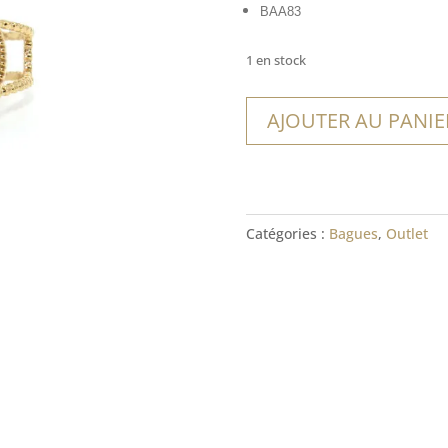
BAA83
1 en stock
quantité
AJOUTER AU PANIE
de
Bague
Natales
Catégories :
Bagues
,
Outlet