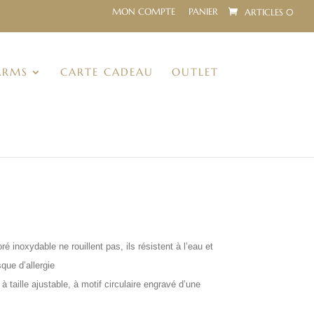
MON COMPTE
PANIER
ARTICLES 0
ARMS
CARTE CADEAU
OUTLET
e
ix
tuel
é inoxydable ne rouillent pas, ils résistent à l’eau et
t :
sque d’allergie
,60€.
 taille ajustable, à motif circulaire engravé d’une