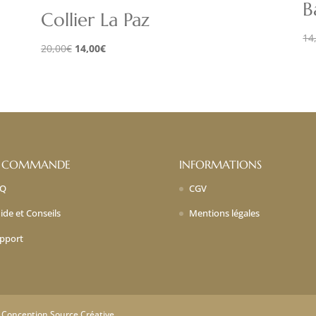
B
Collier La Paz
14
Le
Le
20,00
€
14,00
€
prix
prix
initial
actuel
était :
est :
20,00€.
14,00€.
 COMMANDE
INFORMATIONS
AQ
CGV
ide et Conseils
Mentions légales
pport
| Conception Source Créative