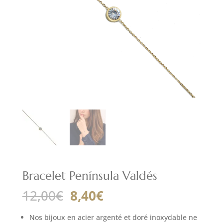
Bracelet Península Valdés
Le
Le
12,00
€
8,40
€
prix
prix
initial
actuel
Nos bijoux en acier argenté et doré inoxydable ne