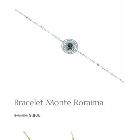
Bracelet Monte Roraima
Le
Le
14,00
€
9,80
€
prix
prix
initial
actuel
était :
est :