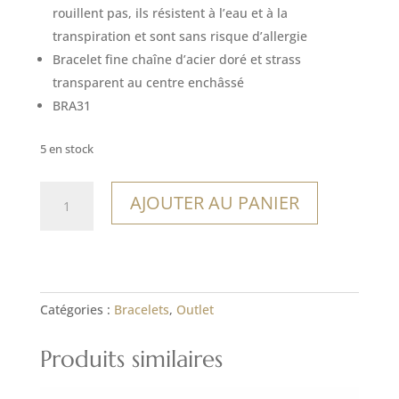
était :
est :
rouillent pas, ils résistent à l’eau et à la
12,00€.
8,40€.
transpiration et sont sans risque d’allergie
Bracelet fine chaîne d’acier doré et strass
transparent au centre enchâssé
BRA31
5 en stock
quantité
AJOUTER AU PANIER
de
Bracelet
Península
Valdés
Catégories :
Bracelets
,
Outlet
Produits similaires