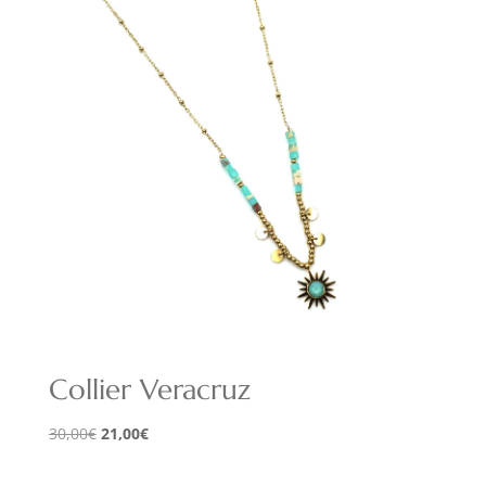
14,00€.
9,80€.
Collier Veracruz
Le
Le
30,00
€
21,00
€
prix
prix
initial
actuel