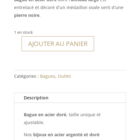
était :
est :
entrelacé et décoré d’un médaillon ovale serti d’une
18,00€.
12,60€.
pierre noire
.
1 en stock
AJOUTER AU PANIER
quantité
de
Bague
Alajuela
Catégories :
Bagues
,
Outlet
Description
Bague en acier doré
, taille unique et
ajustable.
Nos
bijoux en acier argenté et doré