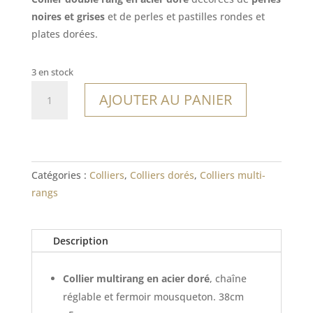
noires et grises
et de perles et pastilles rondes et
plates dorées.
3 en stock
quantité
AJOUTER AU PANIER
de
Collier
Zoagli
Catégories :
Colliers
,
Colliers dorés
,
Colliers multi-
rangs
Description
Collier multirang en acier doré
, chaîne
réglable et fermoir mousqueton. 38cm