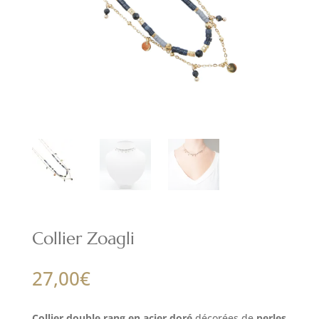
Collier Zoagli
27,00
€
Collier double rang en acier doré
décorées de
perles