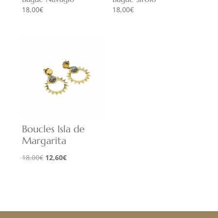
18,00
€
18,00
€
Boucles Isla de
Margarita
Le
Le
18,00
€
12,60
€
prix
prix
initial
actuel
était :
est :
18,00€.
12,60€.