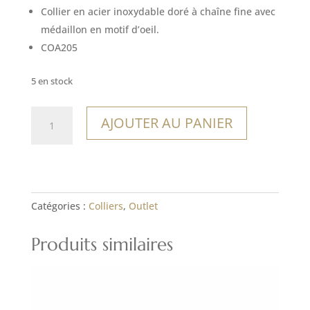
Collier en acier inoxydable doré à chaîne fine avec
médaillon en motif d’oeil.
COA205
5 en stock
quantité
AJOUTER AU PANIER
de
Collier
Ventanas
Catégories :
Colliers
,
Outlet
Produits similaires