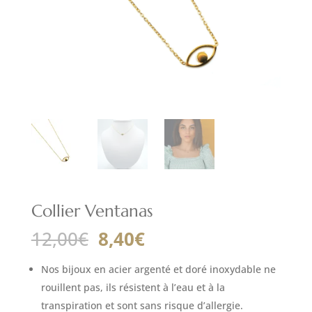
Collier Ventanas
Le
Le
12,00
€
8,40
€
prix
prix
initial
actuel
Nos bijoux en acier argenté et doré inoxydable ne
était :
est :
rouillent pas, ils résistent à l’eau et à la
12,00€.
8,40€.
transpiration et sont sans risque d’allergie.