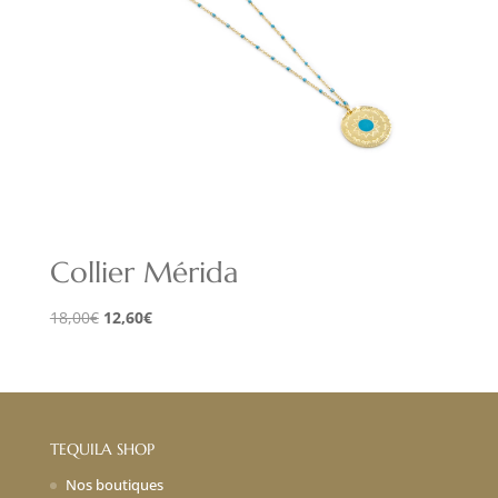
Collier Mérida
Le
Le
18,00
€
12,60
€
prix
prix
initial
actuel
était :
est :
18,00€.
12,60€.
TEQUILA SHOP
Nos boutiques