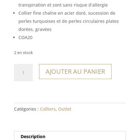
22,00€.
15,40€.
transpiration et sont sans risque d’allergie
Collier fine chaîne en acier doré, sucession de
perles turquoises et de perles circulaires plates
dorées, gravées
COA20
2 en stock
quantité
AJOUTER AU PANIER
de
Collier
Santa
Teresa
Catégories :
Colliers
,
Outlet
Description