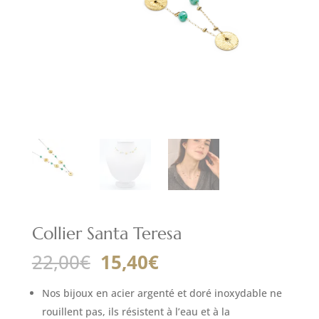
Collier Santa Teresa
Le
Le
22,00
€
15,40
€
prix
prix
initial
actuel
Nos bijoux en acier argenté et doré inoxydable ne
était :
est :
rouillent pas, ils résistent à l’eau et à la