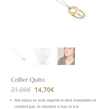
Collier Quito
Le
Le
21,00
€
14,70
€
prix
prix
initial
actuel
Nos bijoux en acier argenté et doré inoxydable ne
était :
est :
rouillent pas, ils résistent à l’eau et à la