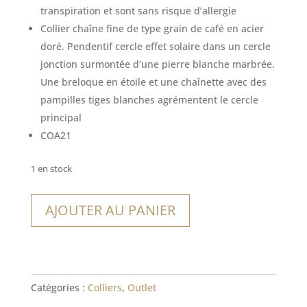
21,00€.
14,70€.
transpiration et sont sans risque d’allergie
Collier chaîne fine de type grain de café en acier
doré. Pendentif cercle effet solaire dans un cercle
jonction surmontée d’une pierre blanche marbrée.
Une breloque en étoile et une chaînette avec des
pampilles tiges blanches agrémentent le cercle
principal
COA21
1 en stock
quantité
AJOUTER AU PANIER
de
Collier
Quito
Catégories :
Colliers
,
Outlet