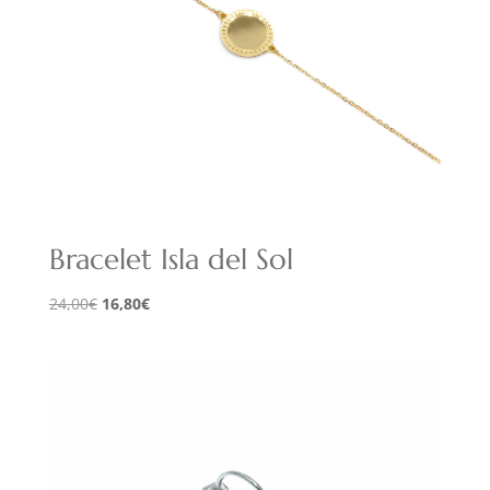
Bracelet Isla del Sol
Le
Le
24,00
€
16,80
€
prix
prix
initial
actuel
était :
est :
24,00€.
16,80€.