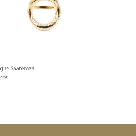
ague Saaremaa
,00
€