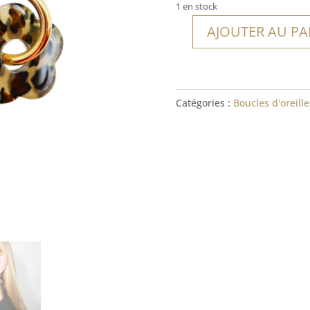
1 en stock
AJOUTER AU PA
quantité
de
Boucles
Bequia
Catégories :
Boucles d'oreille