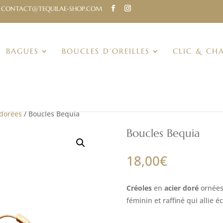
CONTACT@TEQUILAE-SHOP.COM
BAGUES
BOUCLES D’OREILLES
CLIC & CH
 dorées
/ Boucles Bequia
Boucles Bequia
18,00
€
Créoles
en
acier doré
ornées
féminin et raffiné qui allie é