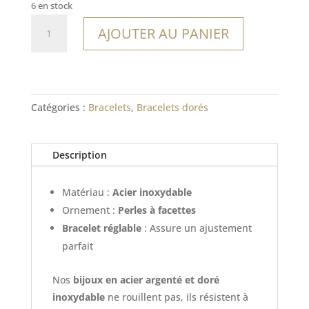
6 en stock
quantité
AJOUTER AU PANIER
de
Bracelet
Curitiba
Catégories :
Bracelets
,
Bracelets dorés
Description
Matériau :
Acier inoxydable
Ornement :
Perles à facettes
Bracelet réglable
: Assure un ajustement
parfait
Nos
bijoux en acier argenté et doré
inoxydable
ne rouillent pas, ils résistent à