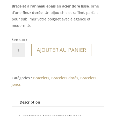
Bracelet
à l’
anneau épais
en
acier doré lisse
, orné
d’une
fleur dorée
. Un bijou chic et raffiné, parfait
pour sublimer votre poignet avec élégance et
modernité.
5 en stock
quantité
AJOUTER AU PANIER
de
Bracelet
Tetiaroa
Catégories :
Bracelets
,
Bracelets dorés
,
Bracelets
joncs
Description