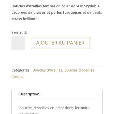
Boucles d’oreilles femme
en
acier doré inoxydable
décorées de
pierres et perles turquoises
et de petits
strass brillants
.
5 en stock
quantité
AJOUTER AU PANIER
de
Boucles
Cristal
Catégories :
Boucles d'oreilles
,
Boucles d'oreilles
dorées
Description
Boucles d'oreilles en acier doré, fermoirs