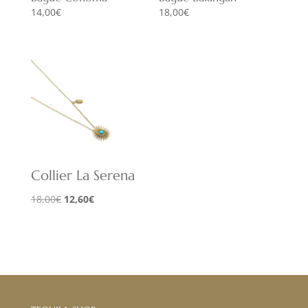
14,00
€
18,00
€
Collier La Serena
Le
Le
18,00
€
12,60
€
prix
prix
initial
actuel
était :
est :
18,00€.
12,60€.