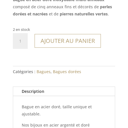
composé de cinq anneaux fins et décorés de
perles
dorées et nacrées
et de
pierres naturelles vertes
.
2 en stock
quantité
AJOUTER AU PANIER
de
Bague
Mansa
Catégories :
Bagues
,
Bagues dorées
Description
Bague en acier doré, taille unique et
ajustable.
Nos bijoux en acier argenté et doré