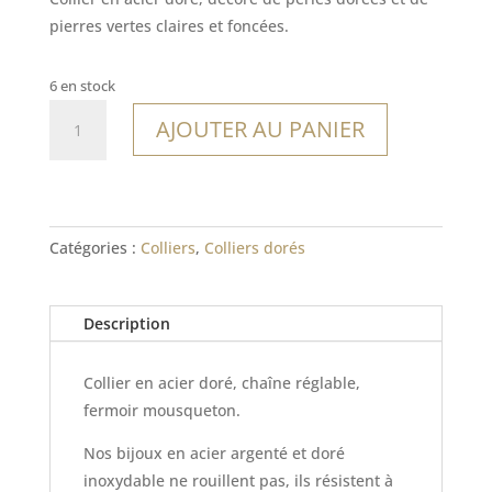
pierres vertes claires et foncées.
6 en stock
quantité
AJOUTER AU PANIER
de
Collier
Metung
Catégories :
Colliers
,
Colliers dorés
Description
Collier en acier doré, chaîne réglable,
fermoir mousqueton.
Nos bijoux en acier argenté et doré
inoxydable ne rouillent pas, ils résistent à