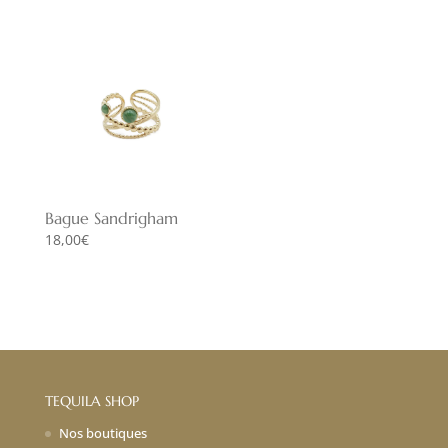
initial
actuel
était :
est :
12,00€.
8,40€.
Bague Sandrigham
18,00
€
TEQUILA SHOP
Nos boutiques