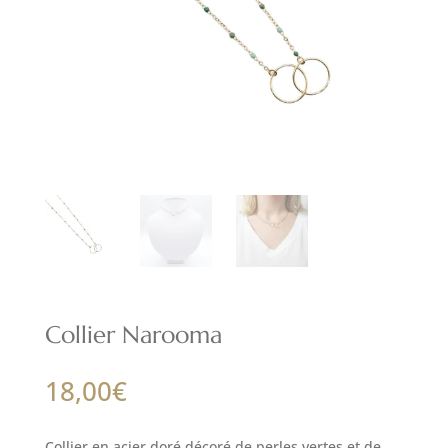
Collier Narooma
18,00
€
Collier en acier doré décoré de perles vertes et de