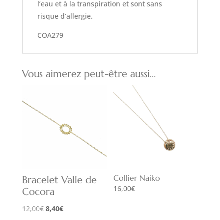
l’eau et à la transpiration et sont sans
risque d’allergie.
COA279
Vous aimerez peut-être aussi…
Collier Naiko
Bracelet Valle de
16,00
€
Cocora
Le
Le
12,00
€
8,40
€
prix
prix