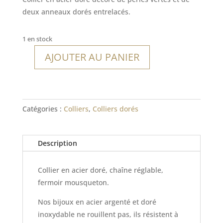
deux anneaux dorés entrelacés.
1 en stock
AJOUTER AU PANIER
quantité
de
Collier
Narooma
Catégories :
Colliers
,
Colliers dorés
Description
Collier en acier doré, chaîne réglable,
fermoir mousqueton.
Nos bijoux en acier argenté et doré
inoxydable ne rouillent pas, ils résistent à