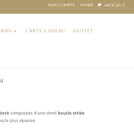
MON COMPTE
PANIER
ARTICLES 0
ARMS
CARTE CADEAU
OUTLET
a
 doré
composées d’une demi
boucle striée
cle plus épaisse.