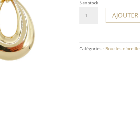
5 en stock
quantité
AJOUTER
de
Boucles
Santa
Teresa
Catégories :
Boucles d'oreille