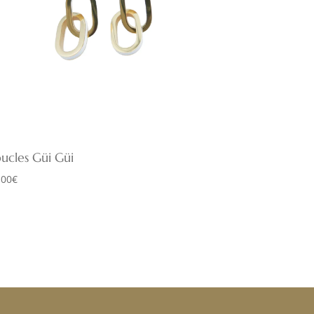
ucles Güi Güi
,00
€