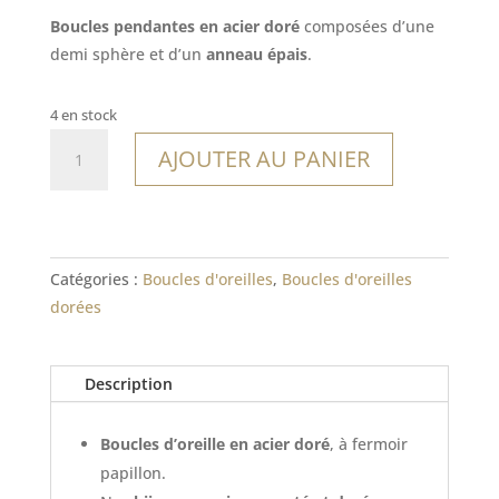
Boucles pendantes en acier doré
composées d’une
demi sphère et d’un
anneau épais
.
4 en stock
quantité
AJOUTER AU PANIER
de
Boucles
Veracruz
Catégories :
Boucles d'oreilles
,
Boucles d'oreilles
dorées
Description
Boucles d’oreille en acier doré
, à fermoir
papillon.