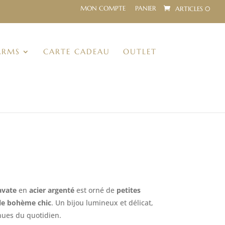
MON COMPTE
PANIER
ARTICLES 0
ARMS
CARTE CADEAU
OUTLET
ravate
en
acier argenté
est orné de
petites
le bohème chic
. Un bijou lumineux et délicat,
nues du quotidien.