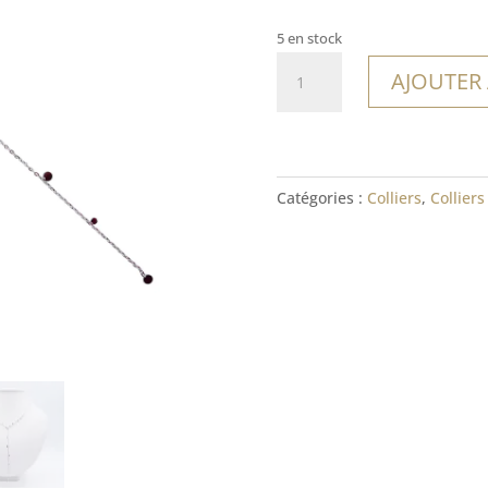
5 en stock
quantité
AJOUTER
de
Collier
Nias
Catégories :
Colliers
,
Colliers