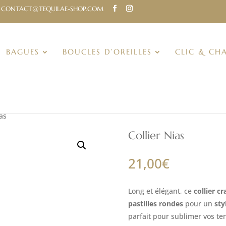
CONTACT@TEQUILAE-SHOP.COM
BAGUES
BOUCLES D’OREILLES
CLIC & CH
ias
Collier Nias
21,00
€
Long et élégant, ce
collier c
pastilles rondes
pour un
sty
parfait pour sublimer vos te