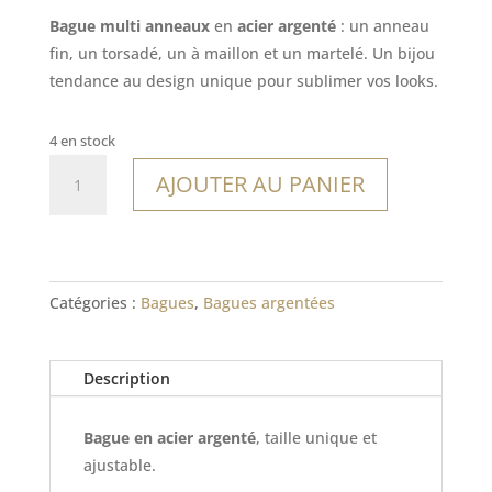
Bague multi anneaux
en
acier argenté
: un anneau
fin, un torsadé, un à maillon et un martelé. Un bijou
tendance au design unique pour sublimer vos looks.
4 en stock
quantité
AJOUTER AU PANIER
de
Bague
Noronha
Catégories :
Bagues
,
Bagues argentées
Description
Bague en acier argenté
, taille unique et
ajustable.