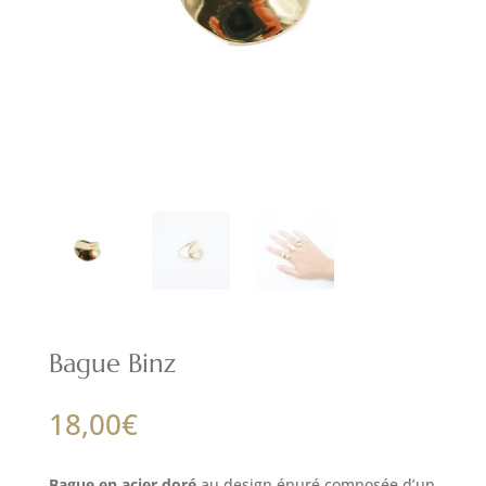
Bague Binz
18,00
€
Bague en acier doré
au design épuré composée d’un