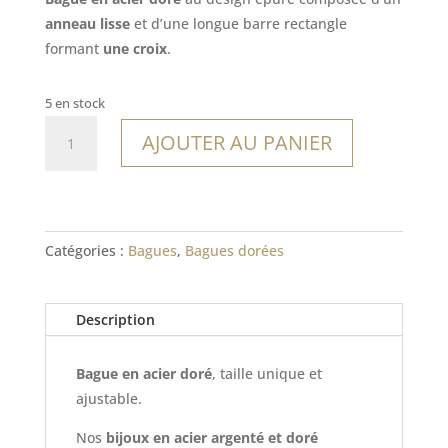
anneau lisse
et d’une longue barre rectangle
formant
une croix
.
5 en stock
quantité
AJOUTER AU PANIER
de
Bague
Binz
Catégories :
Bagues
,
Bagues dorées
Description
Bague en acier doré
, taille unique et
ajustable.
Nos
bijoux en acier argenté et doré