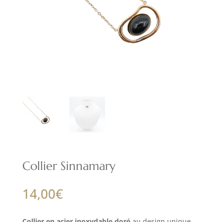
Collier Sinnamary
14,00
€
Collier en acier inoxydable doré
au design unique