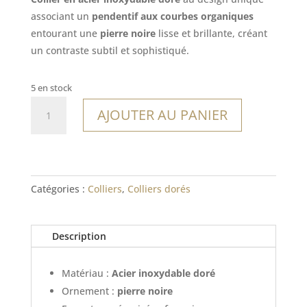
associant un
pendentif aux courbes organiques
entourant une
pierre noire
lisse et brillante, créant
un contraste subtil et sophistiqué.
5 en stock
quantité
AJOUTER AU PANIER
de
Collier
Sinnamary
Catégories :
Colliers
,
Colliers dorés
Description
Matériau :
Acier inoxydable doré
Ornement :
pierre noire