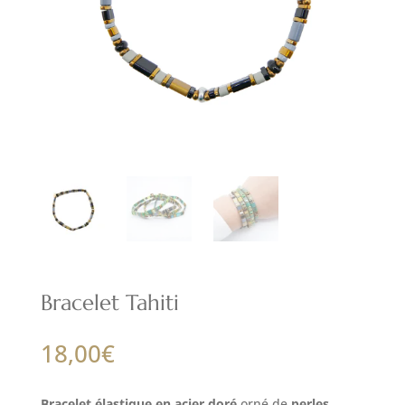
Bracelet Tahiti
18,00
€
Bracelet élastique en acier doré
orné de
perles