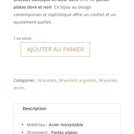
plates doré et noir
. Ce bijou au design
contemporain et sophistiqué offre un confort et un
ajustement parfait.
1 en stock
AJOUTER AU PANIER
quantité
de
Bracelet
Tahiti
Catégories :
Bracelets
,
Bracelets argentés
,
Bracelets
dorés
Description
Matériau :
Acier inoxydable
Ornement :
Perles plates