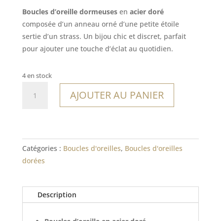
Boucles d’oreille dormeuses
en
acier doré
composée d’un anneau orné d’une petite étoile
sertie d’un strass. Un bijou chic et discret, parfait
pour ajouter une touche d’éclat au quotidien.
4 en stock
quantité
AJOUTER AU PANIER
de
Boucles
Kélédonia
Catégories :
Boucles d'oreilles
,
Boucles d'oreilles
dorées
Description