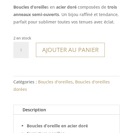
Boucles d’oreille
s en
acier doré
composées de
trois
anneaux semi-ouverts
. Un bijou raffiné et tendance,
parfait pour sublimer toutes vos tenues avec éclat.
2 en stock
quantité
AJOUTER AU PANIER
de
Boucles
Bijagos
Catégories :
Boucles d'oreilles
,
Boucles d'oreilles
dorées
Description
Boucles d’oreille en acier doré